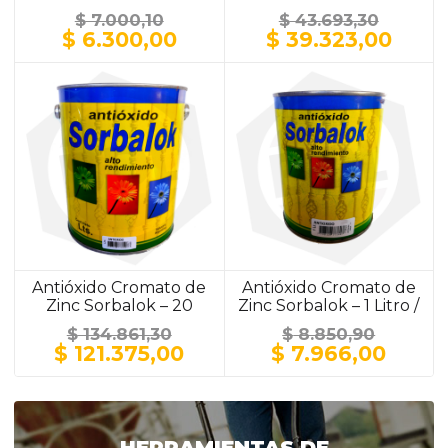
/ ALUMINIO
ALUMINIO
$
7.000,10
$
43.693,30
El
El
El
El
$
6.300,00
$
39.323,00
precio
precio
precio
prec
original
actual
original
actu
era:
es:
era:
es:
$ 7.000,10.
$ 6.300,00.
$ 43.693,30.
$ 39.
Antióxido Cromato de
Antióxido Cromato de
Zinc Sorbalok – 20
Zinc Sorbalok – 1 Litro /
Litros / GRIS
GRIS
$
134.861,30
$
8.850,90
El
El
El
El
$
121.375,00
$
7.966,00
precio
precio
precio
preci
original
actual
original
actua
era:
es:
era:
es:
$ 134.861,30.
$ 121.375,00.
$ 8.850,90.
$ 7.9