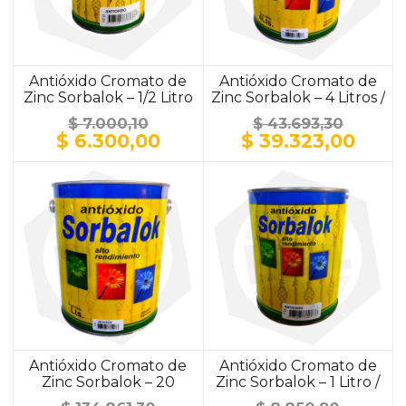
Antióxido Cromato de
Antióxido Cromato de
Zinc Sorbalok – 1/2 Litro
Zinc Sorbalok – 4 Litros /
/ ALUMINIO
ALUMINIO
$
7.000,10
$
43.693,30
El
El
El
El
$
6.300,00
$
39.323,00
precio
precio
precio
prec
original
actual
original
actu
era:
es:
era:
es:
$ 7.000,10.
$ 6.300,00.
$ 43.693,30.
$ 39.
Antióxido Cromato de
Antióxido Cromato de
Zinc Sorbalok – 20
Zinc Sorbalok – 1 Litro /
Litros / GRIS
GRIS