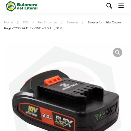
Home
BDL
Inalámbricas
Baterías
Batería Ion Litio Dowen
Pagio 9998124 FLEX ONE – 2.0 Ah / 18 V