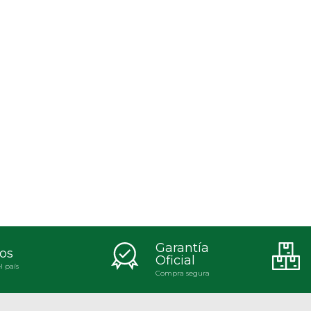
Garantía
os
Oficial
l país
Compra segura