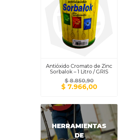
Antióxido Cromato de Zinc
Sorbalok – 1 Litro / GRIS
$
8.850,90
El
El
$
7.966,00
precio
precio
original
actual
era:
es:
$ 8.850,90.
$ 7.966,00.
HERRAMIENTAS
DE