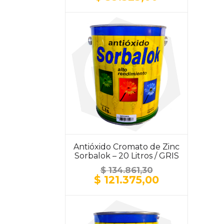
precio
precio
original
actual
era:
es:
$ 43.693,30.
$ 39.323,00.
Antióxido Cromato de Zinc
Sorbalok – 20 Litros / GRIS
$
134.861,30
El
El
$
121.375,00
precio
precio
original
actual
era:
es:
$ 134.861,30.
$ 121.375,00