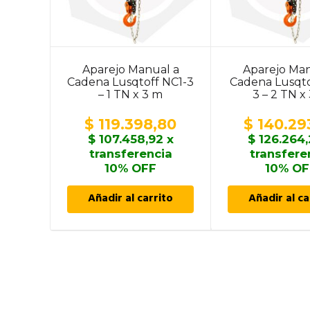
Aparejo Manual a
Aparejo Man
Cadena Lusqtoff NC1-3
Cadena Lusqto
– 1 TN x 3 m
3 – 2 TN x
$
119.398,80
$
140.29
$
107.458,92
x
$
126.264
transferencia
transfere
10% OFF
10% OF
Añadir al carrito
Añadir al ca