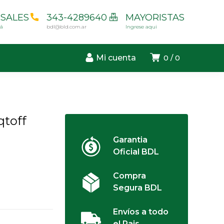
SALES
343-4289640
MAYORISTAS
cá
bdl@bld.com.ar
Ingrese aqui
Mi cuenta
0
0
qtoff
Garantia
Oficial BDL
Compra
Segura BDL
Envíos a todo
el Pais