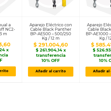
ual a
Aparejo Eléctrico con
Aparejo Elé
ff NC2-
Cable Black Panther
Cable Blac
 3 m
BP-AE500 – 500/250
BP-AE1000 –
Kg / 12 m
Kg / 
3,60
$
291.004,60
$
585.4
,24
x
$
261.904,14
x
$
526.93
ncia
transferencia
transfe
F
10% OFF
10% 
rrito
Añadir al carrito
Añadir al 