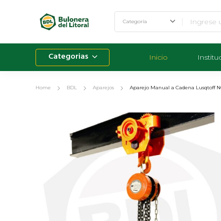
Categorias
Inicio
Institu
Home
BDL
Aparejos
Aparejo Manual a Cadena Lusqtoff NC