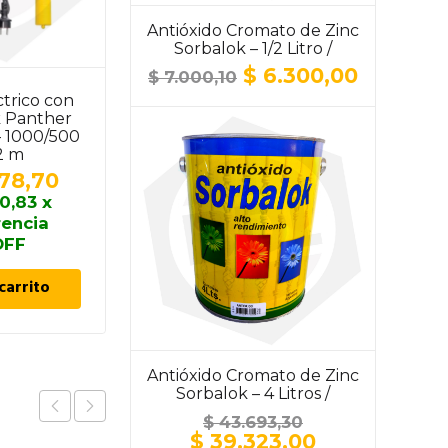
Antióxido Cromato de Zinc
Sorbalok – 1/2 Litro /
ALUMINIO
El
El
$
6.300,00
$
7.000,10
precio
precio
ctrico con
Aparejo Eléctrico con
original
actual
k Panther
Cable Black Panther
era:
es:
 1000/500
BP-AE250 – 250/125
$ 7.000,10.
$ 6.300,
12 m
Kg / 12 m
78,70
$
205.026,80
0,83
x
$
184.524,12
x
rencia
transferencia
OFF
10% OFF
carrito
Añadir al carrito
Antióxido Cromato de Zinc
Sorbalok – 4 Litros /
ALUMINIO
$
43.693,30
El
El
$
39.323,00