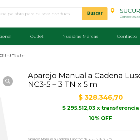
SUCUR
Conocelas a
cional
Outlet
Nuestras Marcas
Contacto
3-5 – 3 TN x 5 m
Aparejo Manual a Cadena Lus
NC3-5 – 3 TN x 5 m
$
328.346,70
$
295.512,03
x transferencia
10% OFF
Aparejo Manual a Cadena Lusqtoff NC3-5 – 3 TN x 5 m