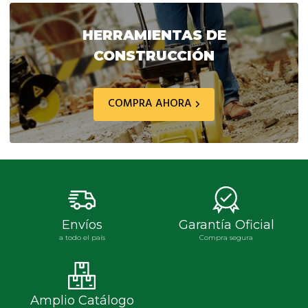
era:
es:
era:
es:
$ 83.034,30.
$ 66.427,10.
$ 1.081.264,60.
$ 81
HERRAMIENTAS DE
CONSTRUCCIÓN
COMPRA AHORA
Envíos
Garantía Oficial
a todo el país
Compra segura
Amplio Catálogo