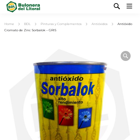
Home
BDL
Pinturas y Complementos
Antióxidos
Antióxido
Cromato de Zinc Sorbalok – GRIS