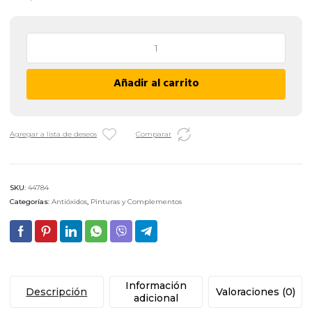
Antióxido
Cromato
de
Añadir al carrito
Zinc
Sorbalok
-
GRIS
Agregar a lista de deseos
Comparar
cantidad
SKU:
44784
Categorías:
Antióxidos
,
Pinturas y Complementos
Información
Descripción
Valoraciones (0)
adicional