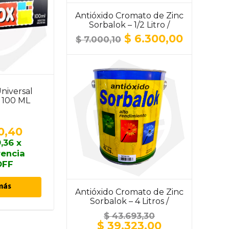
Antióxido Cromato de Zinc
Sorbalok – 1/2 Litro /
ALUMINIO
El
El
$
6.300,00
$
7.000,10
precio
precio
original
actual
era:
es:
$ 7.000,10.
$ 6.300,
niversal
Cera de Carnauba K78
 100 ML
WAX 450 – 400 cc
0,40
$
15.504,50
,36
x
$
13.954,05
x
rencia
transferencia
OFF
10% OFF
más
Añadir al carrito
Antióxido Cromato de Zinc
Sorbalok – 4 Litros /
ALUMINIO
$
43.693,30
El
El
$
39.323,00