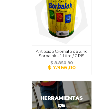
Antióxido Cromato de Zinc
Sorbalok – 1 Litro / GRIS
$
8.850,90
El
El
$
7.966,00
precio
precio
original
actual
era:
es:
$ 8.850,90.
$ 7.966,00.
HERRAMIENTAS
DE