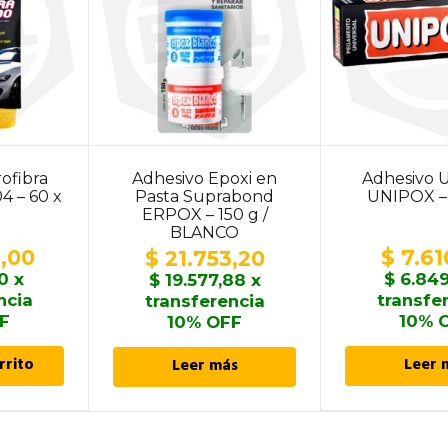
ofibra
Adhesivo Epoxi en
Adhesivo U
4 – 60 x
Pasta Suprabond
UNIPOX –
ERPOX – 150 g /
BLANCO
,00
$
7.61
$
21.753,20
0
x
$
6.849
$
19.577,88
x
ncia
transfe
transferencia
F
10% 
10% OFF
rrito
Leer 
Leer más