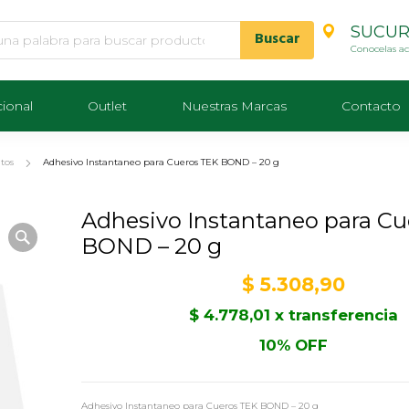
SUCUR
Conocelas a
cional
Outlet
Nuestras Marcas
Contacto
tos
Adhesivo Instantaneo para Cueros TEK BOND – 20 g
Adhesivo Instantaneo para C
BOND – 20 g
$
5.308,90
$
4.778,01
x transferencia
10% OFF
Adhesivo Instantaneo para Cueros TEK BOND – 20 g