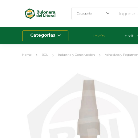
Categorias
Inicio
Institu
Home
BDL
Industria y Construcción
Adhesivos y Pegamen