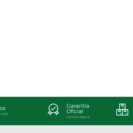
Garantía
os
Oficial
l país
Compra segura