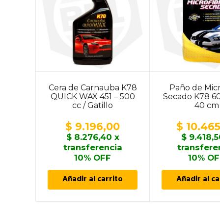
Cera de Carnauba K78
Paño de Micr
QUICK WAX 451 – 500
Secado K78 60
cc / Gatillo
40 cm
$
9.196,00
$
10.465
$
8.276,40
x
$
9.418,5
transferencia
transfere
10% OFF
10% OF
Añadir al carrito
Añadir al ca