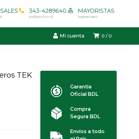
SALES
343-4289640
MAYORISTAS
cá
bdl@bld.com.ar
Ingrese aqui
Mi cuenta
0
0
ueros TEK
Garantia
Oficial BDL
Compra
Segura BDL
Envíos a todo
el Pais