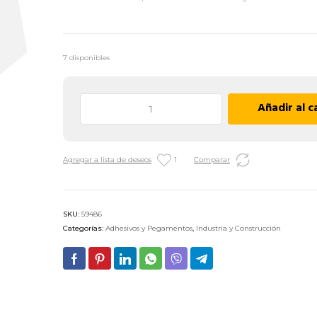
7 disponibles
Adhesivo
Añadir al c
Instantaneo
para
Cueros
Agregar a lista de deseos
1
Comparar
TEK
BOND
-
20
SKU:
59486
g
Categorías:
Adhesivos y Pegamentos
,
Industria y Construcción
cantidad