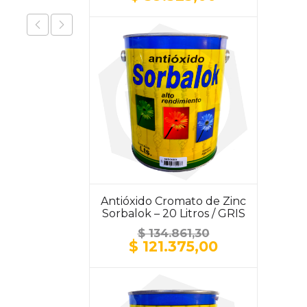
precio
precio
original
actual
era:
es:
$ 43.693,30.
$ 39.323,00.
Antióxido Cromato de Zinc
Sorbalok – 20 Litros / GRIS
$
134.861,30
El
El
$
121.375,00
precio
precio
original
actual
era:
es:
$ 134.861,30.
$ 121.375,00