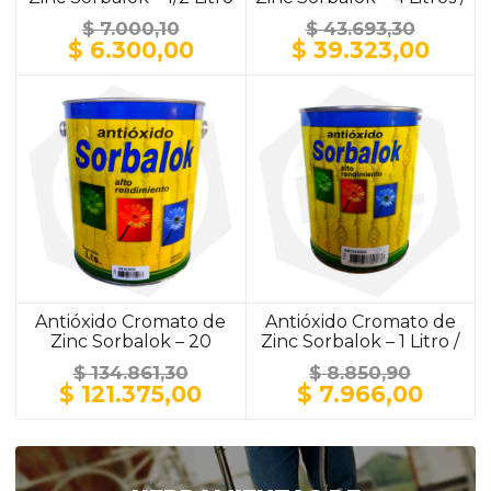
/ ALUMINIO
ALUMINIO
$
7.000,10
$
43.693,30
El
El
El
El
$
6.300,00
$
39.323,00
precio
precio
precio
prec
original
actual
original
actu
era:
es:
era:
es:
$ 7.000,10.
$ 6.300,00.
$ 43.693,30.
$ 39.
Antióxido Cromato de
Antióxido Cromato de
Zinc Sorbalok – 20
Zinc Sorbalok – 1 Litro /
Litros / GRIS
GRIS
$
134.861,30
$
8.850,90
El
El
El
El
$
121.375,00
$
7.966,00
precio
precio
precio
preci
original
actual
original
actua
era:
es:
era:
es:
$ 134.861,30.
$ 121.375,00.
$ 8.850,90.
$ 7.9