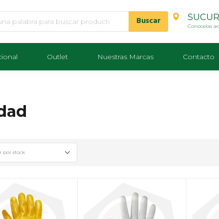
SUCUR
Conocelas a
cional
Outlet
Nuestras Marcas
Contacto
idad