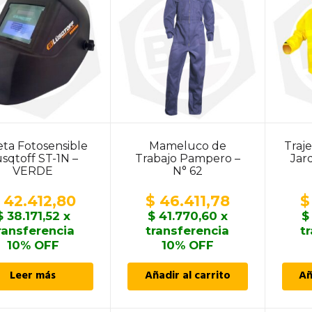
eta Fotosensible
Mameluco de
Traje
sqtoff ST-1N –
Trabajo Pampero –
Jar
VERDE
N° 62
42.412,80
$
46.411,78
$
$
38.171,52
x
$
41.770,60
x
$
ransferencia
transferencia
t
10% OFF
10% OFF
Leer más
Añadir al carrito
Añ