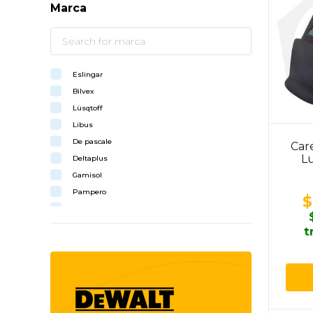
Marca
Eslingar
Bilvex
Lüsqtoff
Libus
De pascale
Car
Lu
Deltaplus
Gamisol
Pampero
$
3m
El pescador
t
Nubus