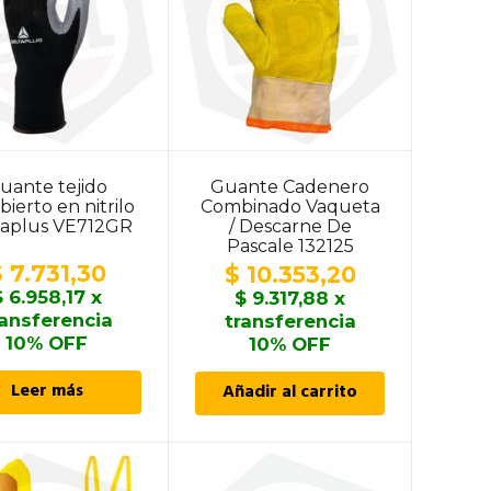
uante tejido
Guante Cadenero
bierto en nitrilo
Combinado Vaqueta
taplus VE712GR
/ Descarne De
Pascale 132125
$
7.731,30
$
10.353,20
$
6.958,17
x
$
9.317,88
x
ransferencia
transferencia
10% OFF
10% OFF
Leer más
Añadir al carrito