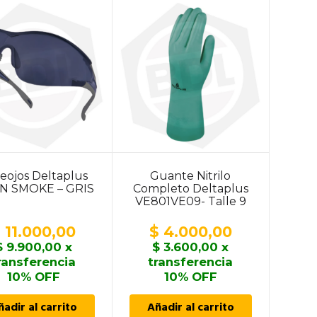
eojos Deltaplus
Guante Nitrilo
N SMOKE – GRIS
Completo Deltaplus
VE801VE09- Talle 9
$
11.000,00
$
4.000,00
$
9.900,00
x
$
3.600,00
x
ransferencia
transferencia
10% OFF
10% OFF
ñadir al carrito
Añadir al carrito