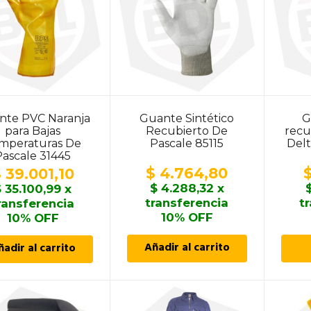
nte PVC Naranja
Guante Sintético
G
para Bajas
Recubierto De
recu
mperaturas De
Pascale 85115
Del
Pascale 31445
$
4.764,80
$
39.001,10
$
4.288,32
x
$
35.100,99
x
transferencia
t
ransferencia
10% OFF
10% OFF
Añadir al carrito
ñadir al carrito