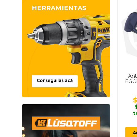
HERRAMIENTAS
Ant
Conseguilas acá
EGO
t
A