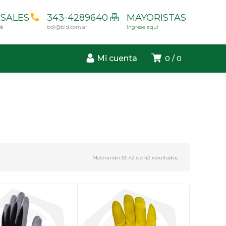
SALES
343-4289640
MAYORISTAS
cá
bdl@bld.com.ar
Ingrese aqui
Mi cuenta
0
0
Mostrando 33–42 de 42 resultados