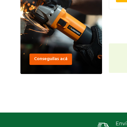
Conseguilas acá
Enví