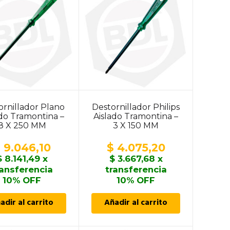
ornillador Plano
Destornillador Philips
ado Tramontina –
Aislado Tramontina –
8 X 250 MM
3 X 150 MM
$
9.046,10
$
4.075,20
$
8.141,49
x
$
3.667,68
x
ransferencia
transferencia
10% OFF
10% OFF
adir al carrito
Añadir al carrito