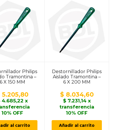
rnillador Philips
Destornillador Philips
ado Tramontina –
Aislado Tramontina –
6 X 150 MM
6 X 200 MM
$
5.205,80
$
8.034,60
$
4.685,22
x
$
7.231,14
x
ransferencia
transferencia
10% OFF
10% OFF
adir al carrito
Añadir al carrito