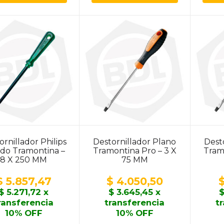
ornillador Philips
Destornillador Plano
Dest
ado Tramontina –
Tramontina Pro – 3 X
Tram
8 X 250 MM
75 MM
$
5.857,47
$
4.050,50
$
5.271,72
x
$
3.645,45
x
ransferencia
transferencia
t
10% OFF
10% OFF