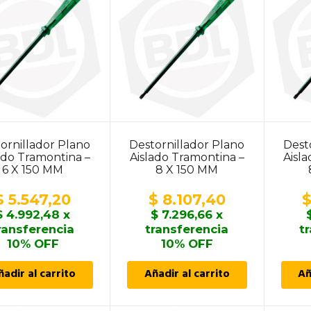
ornillador Plano
Destornillador Plano
Dest
ado Tramontina –
Aislado Tramontina –
Aisl
6 X 150 MM
8 X 150 MM
$
5.547,20
$
8.107,40
$
4.992,48
x
$
7.296,66
x
ransferencia
transferencia
t
10% OFF
10% OFF
ñadir al carrito
Añadir al carrito
Añ