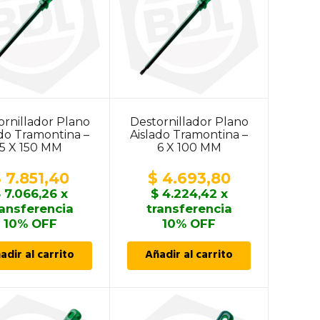
ornillador Plano
Destornillador Plano
ado Tramontina –
Aislado Tramontina –
5 X 150 MM
6 X 100 MM
$
7.851,40
$
4.693,80
$
7.066,26
x
$
4.224,42
x
ransferencia
transferencia
10% OFF
10% OFF
adir al carrito
Añadir al carrito