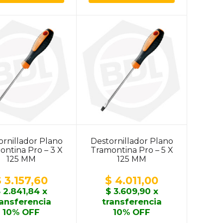
ornillador Plano
Destornillador Plano
ontina Pro – 3 X
Tramontina Pro – 5 X
125 MM
125 MM
$
3.157,60
$
4.011,00
$
2.841,84
x
$
3.609,90
x
ransferencia
transferencia
10% OFF
10% OFF