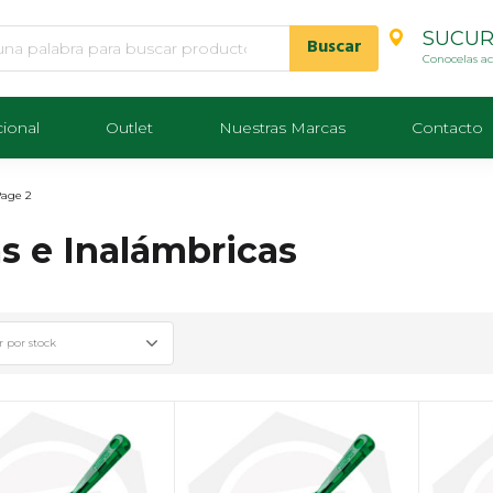
SUCUR
Conocelas a
cional
Outlet
Nuestras Marcas
Contacto
age 2
s e Inalámbricas