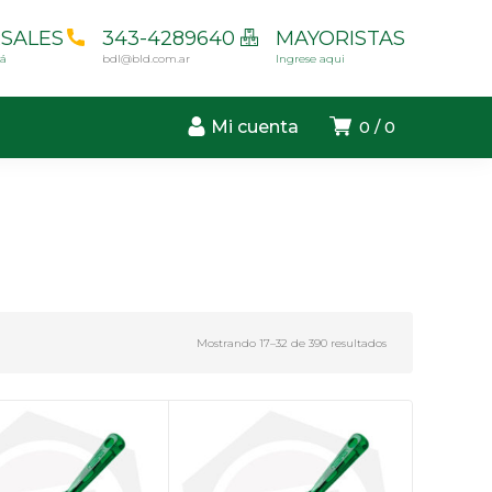
SALES
343-4289640
MAYORISTAS
cá
bdl@bld.com.ar
Ingrese aqui
Mi cuenta
0
0
Mostrando 17–32 de 390 resultados