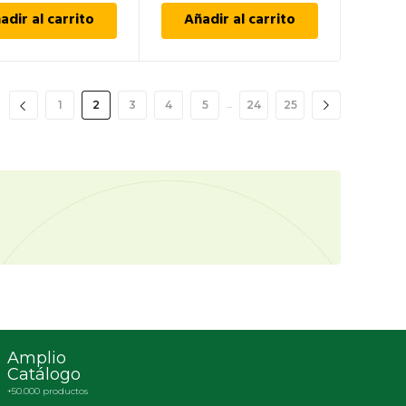
adir al carrito
Añadir al carrito
1
2
3
4
5
24
25
…
Amplio
Catálogo
+50.000 productos