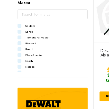
Marca
Gardena
Bahco
Tramontina master
Biassoni
Pretul
Dest
Aisl
Black & decker
Bosch
Metabo
Tramontina
Stanley
t
Skil
Fmt
A
Niwa
Makita
Dewalt