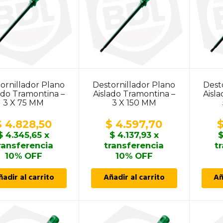
ornillador Plano
Destornillador Plano
Dest
ado Tramontina –
Aislado Tramontina –
Aisl
3 X 75 MM
3 X 150 MM
$
4.828,50
$
4.597,70
$
4.345,65
x
$
4.137,93
x
ransferencia
transferencia
t
10% OFF
10% OFF
ñadir al carrito
Añadir al carrito
Añ